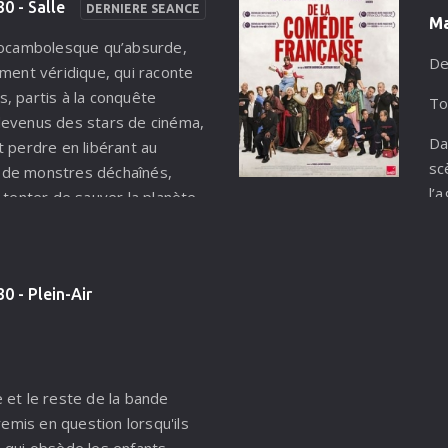
0 - Salle
DERNIERE SEANCE
égrer à la culture insulaire
d'
Ma
e pire.
sp
 rocambolesque qu’absurde,
De
ement véridique, qui raconte
, partis à la conquête
To
devenus des stars de cinéma,
Da
t perdre en libérant au
sc
de monstres déchaînés,
l’
 tenter de sauver la planète
pa
re à leur actif.
pr
se
d’
0 - Plein-Air
bi
qu
co
 et le reste de la bande
 remis en question lorsqu'ils
 qui obsède les enfants