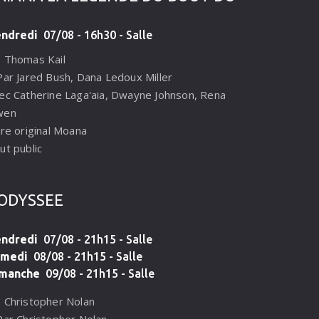
ndredi
07/08 - 16h30 - Salle
 Thomas Kail
Par Jared Bush, Dana Ledoux Miller
ec Catherine Laga'aia, Dwayne Johnson, Rena
wen
tre original Moana
ut public
pondant à l’appel de l’océan, Vaiana s’aventure
ur la première fois par-delà le récif de son île
'ODYSSEE
 Motunui. Accompagnée du célèbre demi-dieu
ui, elle embarque pour un voyage inoubliable
ndredi
07/08 - 21h15 - Salle
stiné à permettre à son peuple de retrouver
amedi
08/08 - 21h15 - Salle
 prospérité…
manche
09/08 - 21h15 - Salle
 Christopher Nolan
Par Christopher Nolan