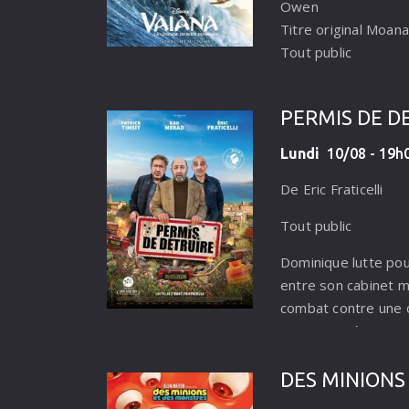
Owen
Titre original Moana
Tout public
Répondant à l’appel
pour la première foi
PERMIS DE D
de Motunui. Accomp
Lundi
10/08 - 19h0
Maui, elle embarque
destiné à permettr
De Eric Fraticelli
sa prospérité…
Tout public
Dominique lutte pou
entre son cabinet m
combat contre une c
controversée. Quand
psychanalyste en pl
refaire sa vie sur l'î
DES MINIONS
du continent) aidés 