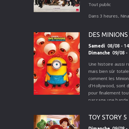
Tout public
sauvetage spectacul
que tout ce qu’elle a
Dans 3 heures, Nina
arrêter M. Hellinger 
scène à la Comédie-
soit trop tard.
l’agitation des dern
DES MINIONS
passe comme prévu 
problèmes techniqu
Samedi
08/08 - 14
secouent la troupe.
Dimanche
09/08 - 
d’autre choix que d’a
Une histoire aussi
bien une règle d’or 
mais bien sûr total
qu’on n’annule pas
comment les Minions
contre la montre po
d’Hollywood, sont 
pour finalement tou
passage une bande 
avant de s’unir pour
de ce nouveau désast
TOY STORY 5
Dimanche
09/08 - 