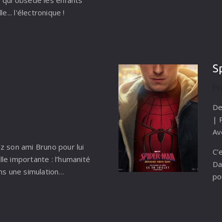
e... l'électronique !
S
Pr
x
De
| 
Av
z son ami Bruno pour lui
C’
le importante : l’humanité
Da
ans une simulation…
po
cr
pa
pr