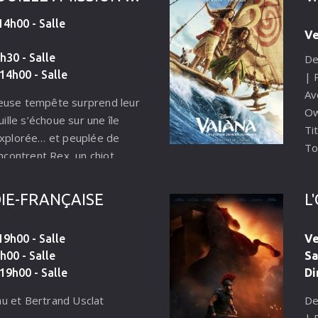
4h00 - Salle
Ve
h30 - Salle
De
14h00 - Salle
| 
Av
euse tempête surprend leur
O
uille s’échoue sur une île
Ti
explorée… et peuplée de
To
encontrent Rex, un chiot
ur l’île depuis des années et
Ré
 expert des dinosaures. Mais
po
IE-FRANÇAISE
L
urs, M.Hellinger, arrive lui
de
 un projet dangereux :
Ma
9h00 - Salle
Ve
sses naturelles en creusant
de
h00 - Salle
S
ions imprudentes déclenchent
sa
19h00 - Salle
Di
’un gigantesque volcan
rouille se retrouve alors
u et Bertrand Usclat
De
série de missions de
| 