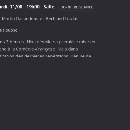
Homère est portée sur les écrans de manière
rdi
11/08 - 19h00 - Salle
DERNIERE SEANCE
ectaculaire.
 Martin Darondeau et Bertrand Usclat
ut public
ns 3 heures, Nina dévoile sa première mise en
ène à la Comédie-Française. Mais dans
agitation des dernières répétitions, rien ne se
sse comme prévu : retards, coups de stress,
oblèmes techniques et problèmes d’égo
couent la troupe. Pourtant, Nina n’a pas
autre choix que d’aller jusqu’au bout car s’il y a
en une règle d’or à la Comédie-Française, c’est
’on n’annule pas. Commence alors une course
ntre la montre pour sauver la représentation.