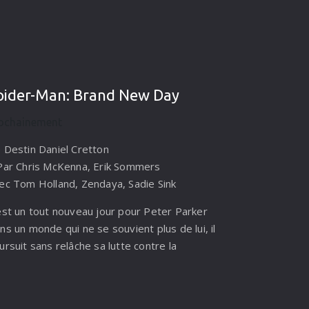
pider-Man: Brand New Day
ochainement
 Destin Daniel Cretton
Par Chris McKenna, Erik Sommers
ec Tom Holland, Zendaya, Sadie Sink
est un tout nouveau jour pour Peter Parker
ns un monde qui ne se souvient plus de lui, il
ursuit sans relâche sa lutte contre la
iminalité. Mais le sentiment d’avoir été oublié
r ses amis qui avancent désormais sans lui
ovoque un changement chez Peter qu’il n’est