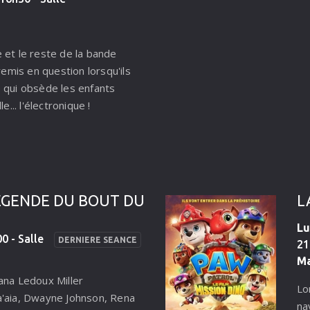
to
po
 et le reste de la bande
 remis en question lorsqu'ils
 qui obsède les enfants
e... l'électronique !
EGENDE DU BOUT DU MONDE
Lu
0 - Salle
DERNIERE SEANCE
21
Ma
ana Ledoux Miller
Lo
a'aia, Dwayne Johnson, Rena
na