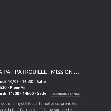
ut faire pour s'intégrer à la culture insulaire
ur le meilleur et le pire.
LA PAT PATROUILLE : MISSION DINO
ndi
10/08 - 16h30 - Salle
h30 - Plein-Air
rdi
11/08 - 14h00 - Salle
DERNIERE SEANCE
rsqu’une mystérieuse tempête surprend leur
vire, la Pat’ Patrouille s’échoue sur une île