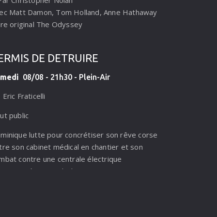
ec Matt Damon, Tom Holland, Anne Hathaway
tre original The Odyssey
terdit - 12 ans
Odyssée est une épopée mythique tournée à
ERMIS DE DETRUIRE
avers le monde qui suit le retour d'Ulysse vers
amedi
08/08 - 21h30 - Plein-Air
haque. Pour la première fois, la saga fondatrice
Homère est portée sur les écrans de manière
Eric Fraticelli
ectaculaire.
ut public
minique lutte pour concrétiser son rêve corse
tre son cabinet médical en chantier et son
mbat contre une centrale électrique
ntroversée. Quand Olivier, son ami
ychanalyste en plein divorce, débarque pour
faire sa vie sur l'île, les deux pinzuti (Français
 continent) aidés de leur ami corse Santu, vont