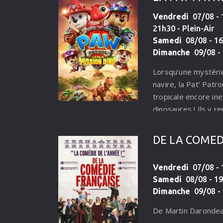
Vendredi
07/08 - 1
21h30 - Plein-Air
Samedi
08/08 - 16
Dimanche
09/08 - 
Lorsqu’une mystéri
navire, la Pat’ Patro
tropicale encore in
dinosaures ! Ils y r
courageux installé s
devenu un véritable
DE LA COMÉD
leur ennemi de toujo
aussi sur l’île avec
Vendredi
07/08 - 1
exploiter ses riche
Samedi
08/08 - 19
des mines. Ses act
Dimanche
09/08 - 
bientôt l’éruption d
endormi. La Pat’ Pat
De Martin Darondea
entraînée dans une 