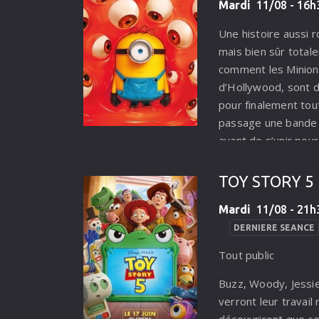
Mardi
11/08 - 16h3
tout faire pour s'int
pour le meilleur et l
Une histoire aussi
mais bien sûr total
comment les Minions
d’Hollywood, sont 
pour finalement tou
passage une bande 
avant de s’unir pour
de ce nouveau désast
TOY STORY 5
Mardi
11/08 - 21h3
DERNIERE SEANCE
Tout public
Buzz, Woody, Jessie
verront leur travail
découvriront que ce