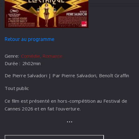
Retour au programme
Genre:
Comédie, Romance
Durée :
2h02min
De Pierre Salvadori | Par Pierre Salvadori, Benoît Graffin
Tout public
Ce film est présenté en hors-compétition au Festival de
Cannes 2026 et en fait l'ouverture.
Paris, 1928. Antoine Balestro, jeune peintre en vogue,
n’arrive plus à travailler depuis la mort de son épouse et
désespère Armand, son galeriste. Un soir d'ivresse,