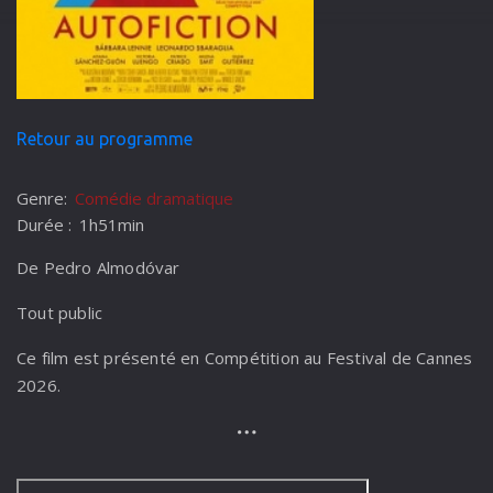
Retour au programme
Genre:
Comédie dramatique
Durée :
1h51min
De Pedro Almodóvar
Tout public
Ce film est présenté en Compétition au Festival de Cannes
2026.
Raúl est un cinéaste culte en pleine crise créative.
Lorsqu’un drame frappe l’une de ses plus proches
collaboratrices, il s’en inspire pour écrire son prochain film.