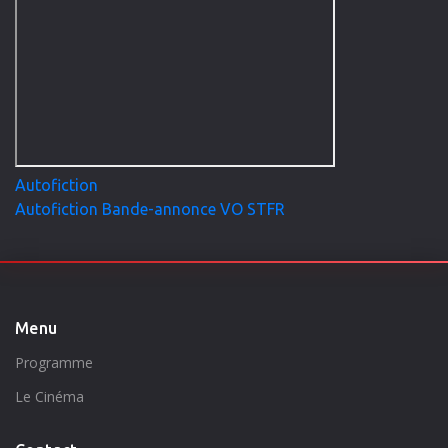
Peu à peu, il imagine Elsa, une réalisatrice en pleine
écriture, dont le parcours commence à refléter le sien. Les
deux cinéastes deviennent les deux facettes d’un même
personnage, dans un jeu de miroirs où l’impudeur de
l’autofiction dévoile autant qu’elle détruit. Mais jusqu’où
peut-on aller pour raconter une histoire ?
Autofiction
Autofiction Bande-annonce VO STFR
Menu
Programme
Le Cinéma